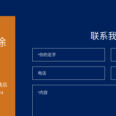
联系
涂
！
售后
4