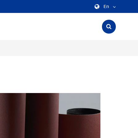
En
English
中文