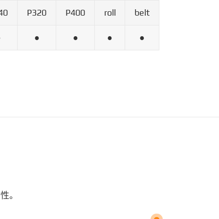
40
P320
P400
roll
belt
●
●
●
●
●
韧性。