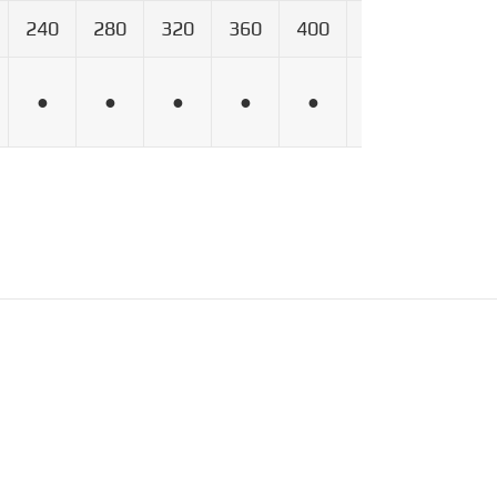
240
280
320
360
400
600
800
●
●
●
●
●
●
●