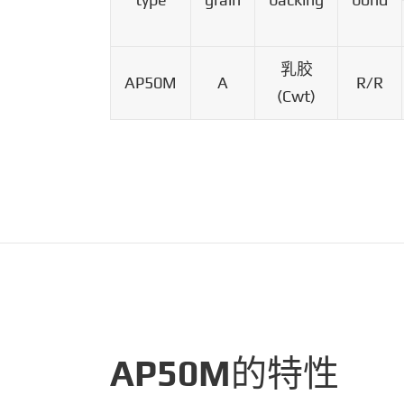
乳胶
AP50M
A
R/R
(Cwt)
AP50M的特性