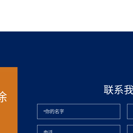
联系
涂
！