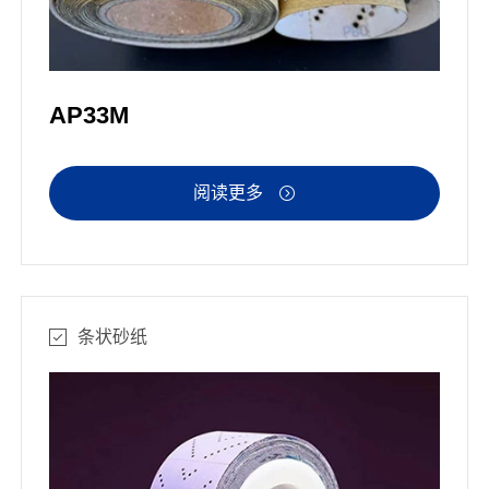
AP33M
阅读更多

条状砂纸