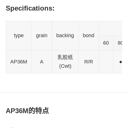
Specifications:
type
grain
backing
bond
60
80
乳胶纸
AP36M
A
R/R
●
(Cwt)
AP36M的特点